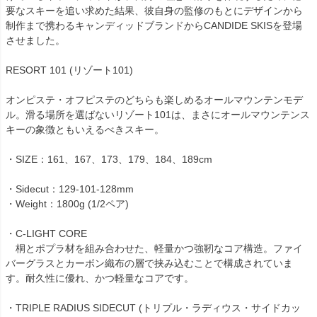
要なスキーを追い求めた結果、彼自身の監修のもとにデザインから
制作まで携わるキャンディッドブランドからCANDIDE SKISを登場
させました。
RESORT 101 (リゾート101)
オンピステ・オフピステのどちらも楽しめるオールマウンテンモデ
ル。滑る場所を選ばないリゾート101は、まさにオールマウンテンス
キーの象徴ともいえるべきスキー。
・SIZE：161、167、173、179、184、189cm
・Sidecut：129-101-128mm
・Weight：1800g (1/2ペア)
・C-LIGHT CORE
桐とポプラ材を組み合わせた、軽量かつ強靭なコア構造。ファイ
バーグラスとカーボン織布の層で挟み込むことで構成されていま
す。耐久性に優れ、かつ軽量なコアです。
・TRIPLE RADIUS SIDECUT (トリプル・ラディウス・サイドカッ