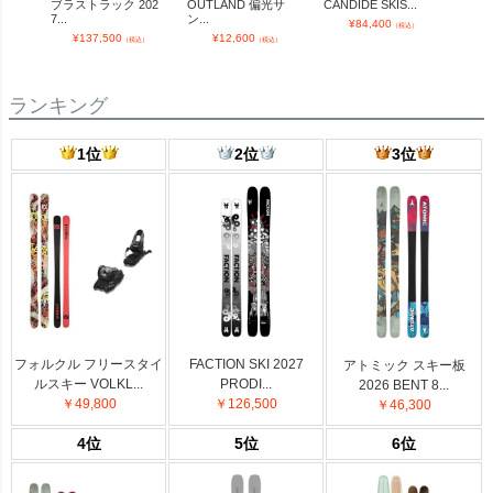
ブラストラック 202
OUTLAND 偏光サ
CANDIDE SKIS...
black
7...
ン...
¥
84,400
¥
（税込）
¥
137,500
¥
12,600
（税込）
（税込）
ランキング
1位
2位
3位
フォルクル フリースタイ
FACTION SKI 2027
アトミック スキー板
ルスキー VOLKL...
PRODI...
2026 BENT 8...
￥49,800
￥126,500
￥46,300
4位
5位
6位