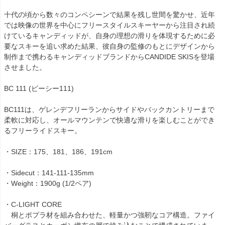
十代の頃から数々のコンペシーンで結果を残し世間を驚かせ、近年
では映像の世界を中心にフリースタイルスキーヤーから注目され続
けているキャンディッドが、自身の理想の滑りを体現するために必
要なスキーを追い求めた結果、彼自身の監修のもとにデザインから
制作まで携わるキャンディッドブランドからCANDIDE SKISを登場
させました。
BC 111 (ビーシー111)
BC111は、ゲレンデフリーランからサイドやバックカントリーまで
柔軟に対応し、オールマウンテンで快適な滑りを楽しむことができ
るフリーライドスキー。
・SIZE：175、181、186、191cm
・Sidecut：141-111-135mm
・Weight：1900g (1/2ペア)
・C-LIGHT CORE
桐とポプラ材を組み合わせた、軽量かつ強靭なコア構造。ファイ