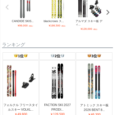
CANDIDE SKIS...
blackcrows ス...
アルマダ スキー板 デ
CANDI
ィ...
¥
99,000
¥
198,500
¥
（税込）
（税込）
¥
128,000
（税込）
ランキング
1位
2位
3位
フォルクル フリースタイ
FACTION SKI 2027
アトミック スキー板
ルスキー VOLKL...
PRODI...
2026 BENT 8...
￥49,800
￥126,500
￥46,300