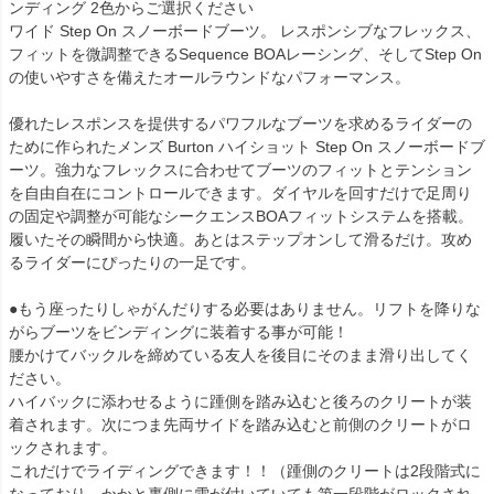
ンディング 2色からご選択ください
ワイド Step On スノーボードブーツ。 レスポンシブなフレックス、
フィットを微調整できるSequence BOAレーシング、そしてStep On
の使いやすさを備えたオールラウンドなパフォーマンス。
優れたレスポンスを提供するパワフルなブーツを求めるライダーの
ために作られたメンズ Burton ハイショット Step On スノーボードブ
ーツ。強力なフレックスに合わせてブーツのフィットとテンション
を自由自在にコントロールできます。ダイヤルを回すだけで足周り
の固定や調整が可能なシークエンスBOAフィットシステムを搭載。
履いたその瞬間から快適。あとはステップオンして滑るだけ。攻め
るライダーにぴったりの一足です。
●もう座ったりしゃがんだりする必要はありません。リフトを降りな
がらブーツをビンディングに装着する事が可能！
腰かけてバックルを締めている友人を後目にそのまま滑り出してく
ださい。
ハイバックに添わせるように踵側を踏み込むと後ろのクリートが装
着されます。次につま先両サイドを踏み込むと前側のクリートがロ
ックされます。
これだけでライディングできます！！（踵側のクリートは2段階式に