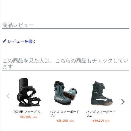
商品レビュー
レビューを書く
この商品を見た人は、こちらの商品もチェックしてい
ます
ROME フェーズ K...
バンズ スノーボード
バンズ スノーボード
バー
ブ...
ブ...
ンビ..
¥
60,600
（税込）
¥
36,900
¥
46,200
¥
（税込）
（税込）