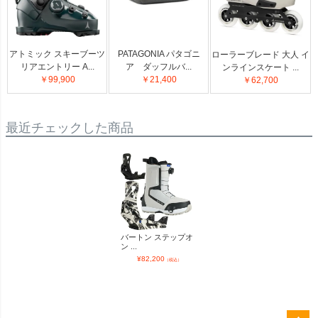
アトミック スキーブーツ
PATAGONIA パタゴニ
ローラーブレード 大人 イ
リアエントリー A...
ア ダッフルバ...
ンラインスケート ...
￥99,900
￥21,400
￥62,700
最近チェックした商品
バートン ステップオ
ン ...
¥
82,200
（税込）