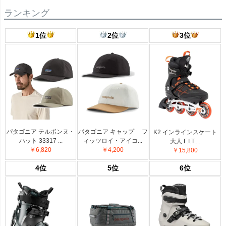
ランキング
1位
2位
3位
パタゴニア テルボンヌ・
パタゴニア キャップ フ
K2 インラインスケート
ハット 33317 ...
ィッツロイ・アイコ...
大人 F.I.T....
￥6,820
￥4,200
￥15,800
4位
5位
6位