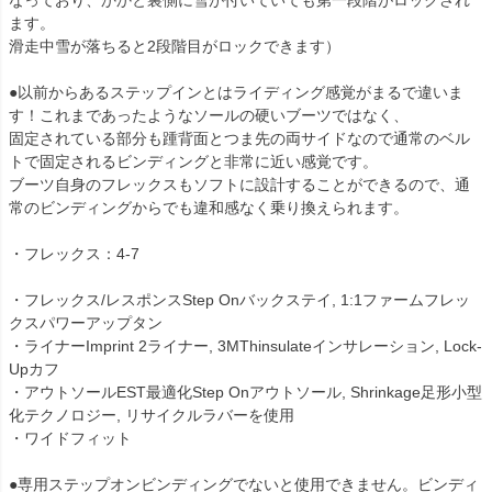
なっており、かかと裏側に雪が付いていても第一段階がロックされ
ます。
滑走中雪が落ちると2段階目がロックできます）
●以前からあるステップインとはライディング感覚がまるで違いま
す！これまであったようなソールの硬いブーツではなく、
固定されている部分も踵背面とつま先の両サイドなので通常のベル
トで固定されるビンディングと非常に近い感覚です。
ブーツ自身のフレックスもソフトに設計することができるので、通
常のビンディングからでも違和感なく乗り換えられます。
・フレックス：4-7
・フレックス/レスポンスStep Onバックステイ, 1:1ファームフレッ
クスパワーアップタン
・ライナーImprint 2ライナー, 3MThinsulateインサレーション, Lock-
Upカフ
・アウトソールEST最適化Step Onアウトソール, Shrinkage足形小型
化テクノロジー, リサイクルラバーを使用
・ワイドフィット
●専用ステップオンビンディングでないと使用できません。ビンディ