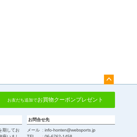
ペー
ジト
お買物クーポンプレゼント
お友だち追加で
ップ
へ
お問合せ先
を期してお
メール
info-honten@websports.jp
御座いまし
TEL
06-6762-1458