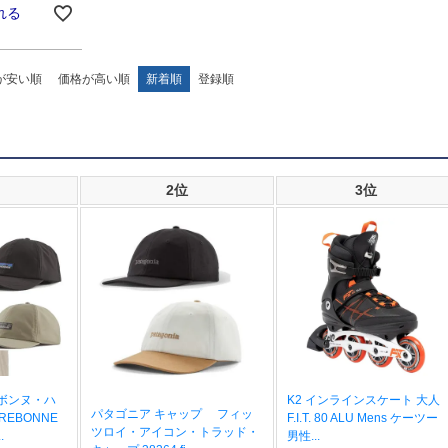
れる
が安い順
価格が高い順
新着順
登録順
2位
3位
ボンヌ・ハ
K2 インラインスケート 大人
パタゴニア キャップ フィッ
RREBONNE
F.I.T. 80 ALU Mens ケーツー
ツロイ・アイコン・トラッド・
.
男性...