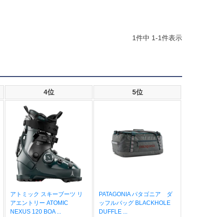
1
件中
1
-
1
件表示
4位
5位
アトミック スキーブーツ リ
PATAGONIA パタゴニア ダ
アエントリー ATOMIC
ッフルバッグ BLACKHOLE
NEXUS 120 BOA ...
DUFFLE ...