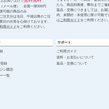
送料無料
円以上お買い上げで
たら、商品到着後、弊社までご連
（メール便） 全国一律300円
返品・交換につきましては、お届
便可能の商品のみ
内、未開封・未使用に限り可能で
ご注文分は当日、午後以降のご注
は
ご利用ガイド
をご利用ください
業日の出荷を心掛けております。
利用ガイド
をご利用ください。
ジ
サポート
録
ご利用ガイド
送料・お支払いについて
達登録
返品・交換について
ジン購読
ー一覧