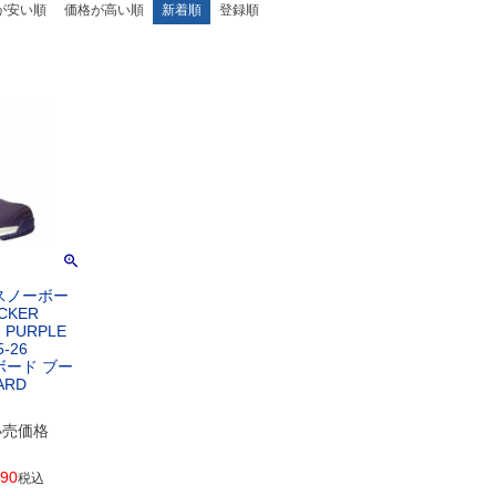
が安い順
価格が高い順
新着順
登録順
スノーボー
CKER
 PURPLE
-26
ボード ブー
ARD
小売価格
590
税込