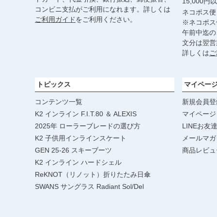
15,000
コンビニ支払がご利用になれます。詳しくは
ネコポス便
ご利用ガイド
をご利用ください。
※ネコポス
午前中迄の
文分は翌営
詳しくは
ご
トピックス
マイペー
コンテンツ一覧
新規会員登
K2 インライン F.I.T.80 ＆ ALEXIS
マイページ
2025年 ローラーブレードの選び方
LINEお友
K2 子供用インラインスケート
メールマガ
GEN 25-26 スキーブーツ
商品レビュ
K2 インライン ハードシェル
ReKNOT（リノット）折りたたみ日傘
SWANS サングラス Radiant Sol/Del