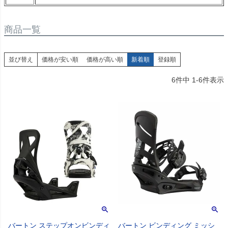
商品一覧
並び替え
価格が安い順
価格が高い順
新着順
登録順
6
件中
1
-
6
件表示
バートン ステップオンビンディ
バートン ビンディング ミッシ