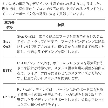
トンはその革新的なデザインと技術で知られるようになりました。
現在では、初心者からプロまで幅広い層に支持されるブランドとし
て、スノーボード文化の発展に大きく貢献しています。
主力モ
特徴
デル
Step On®は、素早く簡単にブーツを装着できるシステム
Step
です。ストラップが不要で、ブーツをビンディングに踏み
On®
込むだけで固定されます。初心者から上級者まで幅広く対
応し、快適なライディングを提供します。
EST®ビンディングは、ボードのフレックスを最大限に引
き出す設計が特徴です。スタンス幅や角度の調整が自由自
EST®
在で、ライダーの好みに合わせたカスタマイズが可能で
す。軽量で高いレスポンスを提供します。
Re:Flexビンディングは、バートン以外のボードにも対応
する汎用性の高いモデルです。ネジの緩みを防ぐ設計で、
Re:Flex
安定したライディングをサポートします。柔軟なフレック
スと高い耐久性が特徴です。