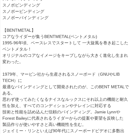
スノボビンディング
スノボービンディング
スノボーバインディング
【BENTMETAL】
コアなライダーが集うBENTMETAL(ベントメタル)
1995-96年頃、ベースレスでスタートして 一大旋風を巻き起こした
ベントメタル！
オリジナルのコアなイメージをキープしながら大きく進化し生まれ
変わった。
1979年、マービン社から生産されるスノーボード（GNUやLIB
TECH）に
最適なバインディングとして開発されたのが、このBENT METALで
ある。
思わず使ってみたくなるナイスなルックスにそれ以上の機能と耐久
性を加え、すべてのコンディションやテレインに対応する
技術と性能を詰め込んだ信頼のバインディング。Jamie Lynnや
Forest Baileyに代表されるライダーからの提案や要望を反映した
製品作りが使いやすさと高い機能性を生む。
ジェイミー・リンといえば90年代にスノーボードビデオに多数出