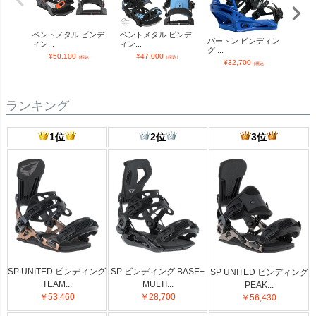
ベントメタル ビンデ
ベントメタル ビンデ
ベン
バートン ビンディン
ィン...
ィン...
ィン..
グ ...
¥
50,100
¥
47,000
¥
（税込）
（税込）
¥
32,700
（税込）
ランキング
1位
2位
3位
SP UNITED ビンディング
SP ビンディング BASE+
SP UNITED ビンディング
TEAM...
MULTI...
PEAK...
￥53,460
￥28,700
￥56,430