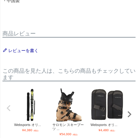
・中国製
商品レビュー
レビューを書く
この商品を見た人は、こちらの商品もチェックしてい
ます
Websports オリ...
サロモン スキーブー
Websports オリ...
SAL
ツ ...
ン...
¥
4,380
¥
4,480
（税込）
（税込）
¥
54,000
¥
（税込）