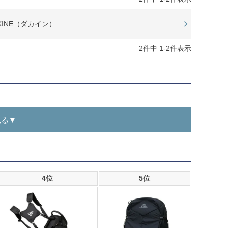
KINE（ダカイン）
2
件中
1
-
2
件表示
見る▼
4位
5位