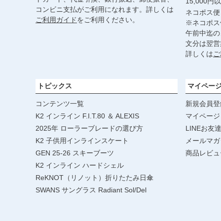
15,000
コンビニ支払がご利用になれます。詳しくは
ネコポス便
ご利用ガイド
をご利用ください。
※ネコポス
午前中迄の
文分は翌営
詳しくは
ご
トピックス
マイペー
コンテンツ一覧
新規会員登
K2 インライン F.I.T.80 ＆ ALEXIS
マイページ
2025年 ローラーブレードの選び方
LINEお友
K2 子供用インラインスケート
メールマガ
GEN 25-26 スキーブーツ
商品レビュ
K2 インライン ハードシェル
ReKNOT（リノット）折りたたみ日傘
SWANS サングラス Radiant Sol/Del