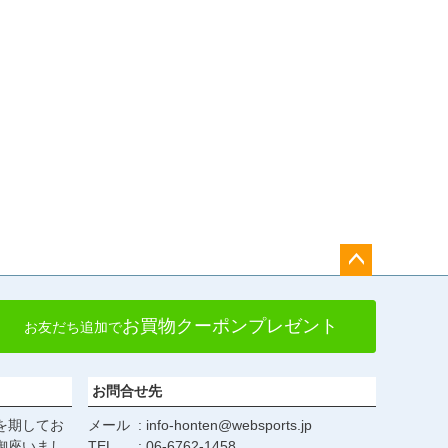
ペー
ジト
お買物クーポンプレゼント
お友だち追加で
ップ
へ
お問合せ先
を期してお
メール
info-honten@websports.jp
御座いまし
TEL
06-6762-1458