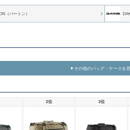
TON（バートン）
DA
▼その他のバッグ・ケースを
2位
3位