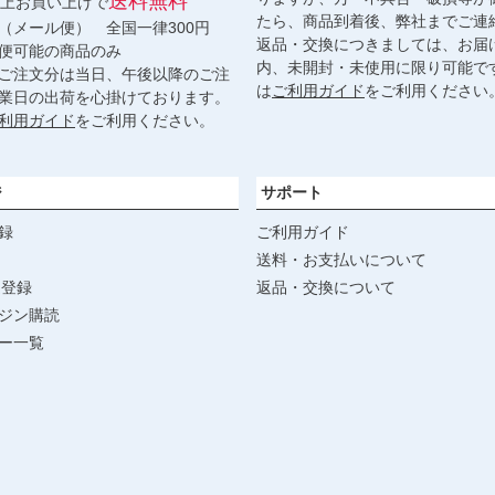
送料無料
円以上お買い上げで
たら、商品到着後、弊社までご連
（メール便） 全国一律300円
返品・交換につきましては、お届
便可能の商品のみ
内、未開封・未使用に限り可能で
ご注文分は当日、午後以降のご注
は
ご利用ガイド
をご利用ください
業日の出荷を心掛けております。
利用ガイド
をご利用ください。
ジ
サポート
録
ご利用ガイド
送料・お支払いについて
達登録
返品・交換について
ジン購読
ー一覧