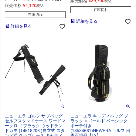
販売価格
¥
39,700
税込
販売価格
¥
4,120
税込
在庫切れ
在庫切れ
詳細を見る
詳細を見る
ニューエラ ゴルフ サブバッグ
ニューエラ キャディバッグ ブ
セルフスタンドケース ワードマ
ラック × ゴールド ベーシック
ークロゴ ブラック ウッドラン
ポーチ付き
ドカモ (14518206 )自立式 スタ
(13534661)NEWERA ゴルフ 日
ンド式 クラブケース キャディ
本正規品【L2】