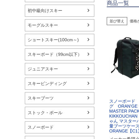
商品一覧
初中級向けスキー
並び替え
価格
モーグルスキー
ショートスキー(100cm～)
スキーボード（99cm以下）
ジュニアスキー
スキービンディング
スキーブーツ
スノーボード
グ ORAN'G
MASTER PA
ストック・ポール
KIKKOUCHA
ゃん マスター
量ブーツケー
スノーボード
ORANGE【C1
メーカー希望