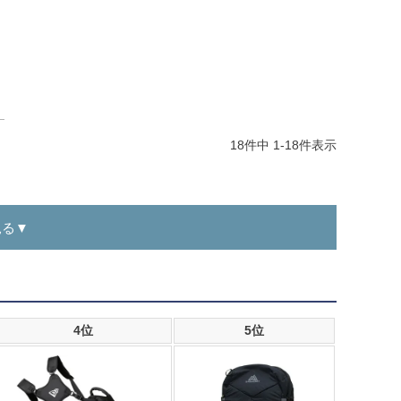
18
件中
1
-
18
件表示
見る▼
4位
5位