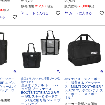
¥
13,200
¥
5,940
販売価格
¥
12,400
販売価格
¥
5,000
税込
税込
900
税込
カートに入れる
カートに入れる
れる
ブーツケー
当店オリジナルの大容量ブーツ収
ebs エビス スノーボー
納バッグ●
TRIP エビス
ド 背負えるブーツケー
当店オリジナル トートバ
ウィールバ
ス MULTI CONTAINER /
ッグ型 ブーツケース
バッグ ウ
BLACK マルチコンテナ ス
BOOTS TOTE BAG 2カラ
】
ノーボード スノボー
ー 50L スキー＆ボードブ
【N1】
小売価格
ーツ1足収納可能 56253 ブ
ーツバッグ
メーカー希望小売価格