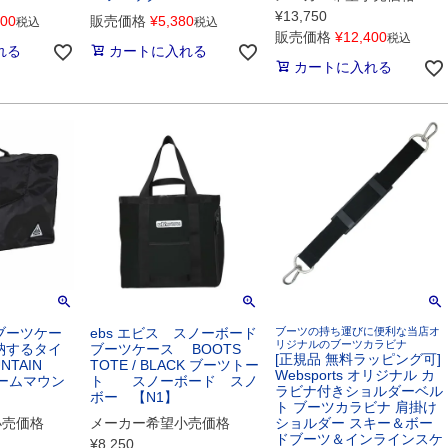
¥
13,750
000
販売価格
¥
5,380
税込
税込
販売価格
¥
12,400
税込
れる
カートに入れる
カートに入れる
ブーツケー
ebs エビス スノーボード
ブーツの持ち運びに便利な当店オ
リジナルのブーツカラビナ
納するタイ
ブーツケース BOOTS
[正規品 無料ラッピング可]
NTAIN
TOTE / BLACK ブーツトー
Websports オリジナル カ
 ホームマウン
ト スノーボード スノ
ラビナ付きショルダーベル
ボー 【N1】
ト ブーツカラビナ 肩掛け
小売価格
メーカー希望小売価格
ショルダー スキー＆ボー
ドブーツ＆インラインスケ
¥
8,250