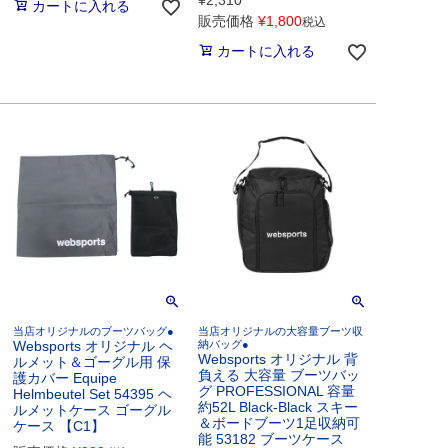
¥
2,310
カートに入れる
販売価格
¥
1,800
税込
カートに入れる
当店オリジナルのブーツバッグ●
当店オリジナルの大容量ブーツ収
Websports オリジナル ヘ
納バッグ●
Websports オリジナル 背
ルメット＆ゴーグル用 保
負える 大容量 ブーツバッ
護カバー Equipe
グ PROFESSIONAL 容量
Helmbeutel Set 54395 ヘ
約52L Black-Black スキー
ルメットケース ゴーグル
＆ボードブーツ1足収納可
ケース 【C1】
能 53182 ブーツケース