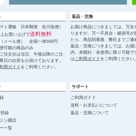
料
返品・交換
マト運輸 日本郵便 佐川急便）
お届け商品につきましては、万全
りますが、万一不具合・破損等が
送料無料
円以上お買い上げで
たら、商品到着後、弊社までご連
（メール便） 全国一律300円
返品・交換につきましては、お届
便可能の商品のみ
内、未開封・未使用に限り可能で
ご注文分は当日、午後以降のご注
は
ご利用ガイド
をご利用ください
業日の出荷を心掛けております。
利用ガイド
をご利用ください。
ジ
サポート
録
ご利用ガイド
送料・お支払いについて
達登録
返品・交換について
ジン購読
ー一覧