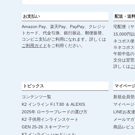
お支払い
配送・送
Amazon Pay、楽天Pay、PayPay、クレジッ
宅配便（ヤ
トカード、代金引換、銀行振込、郵便振替、
15,000
コンビニ支払がご利用になれます。詳しくは
ネコポス便
ご利用ガイド
をご利用ください。
※ネコポス
午前中迄の
文分は翌営
詳しくは
ご
トピックス
マイペー
コンテンツ一覧
新規会員登
K2 インライン F.I.T.80 ＆ ALEXIS
マイページ
2025年 ローラーブレードの選び方
LINEお友
K2 子供用インラインスケート
メールマガ
GEN 25-26 スキーブーツ
商品レビュ
K2 インライン ハードシェル