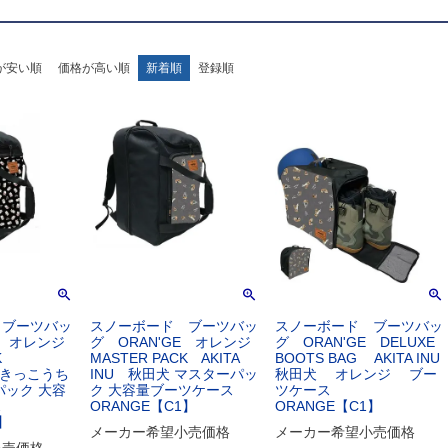
が安い順
価格が高い順
新着順
登録順
 ブーツバッ
スノーボード ブーツバッ
スノーボード ブーツバッ
E オレンジ
グ ORAN'GE オレンジ
グ ORAN'GE DELUXE
CK
MASTER PACK AKITA
BOOTS BAG AKITA INU
N きっこうち
INU 秋田犬 マスターパッ
秋田犬 オレンジ ブー
パック 大容
ク 大容量ブーツケース
ツケース
ス
ORANGE【C1】
ORANGE【C1】
】
メーカー希望小売価格
メーカー希望小売価格
小売価格