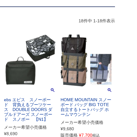
18
件中
1
-
18
件表示
ebs エビス スノーボー
HOME MOUNTAIN スノー
ド 背負えるブーツケー
ボード バッグ BIG TOTE
ス DOUBLE DOORS ダ
自立するトートバッグ ホ
ブルドアーズ スノーボー
ームマウンテン
ド スノボー 【N1】
メーカー希望小売価格
メーカー希望小売価格
¥
9,680
¥
8,690
販売価格
¥
7,700
税込