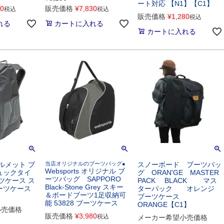
ート対応 【N1】【C1】
60
販売価格
¥
7,830
税込
税込
販売価格
¥
1,280
税込
れる
カートに入れる
カートに入れる
 ヘルメット ブ
当店オリジナルのブーツバッグ●
スノーボード ブーツバッ
Websports オリジナル ブ
ュックタイ
グ ORAN'GE MASTER
ーツバッグ SAPPORO
ツケース ス
PACK BLACK マス
Black-Stone Grey スキー
ーツケース
ターパック オレンジ
＆ボードブーツ1足収納可
ブーツケース
能 53828 ブーツケース
ORANGE【C1】
小売価格
販売価格
¥
3,980
税込
メーカー希望小売価格