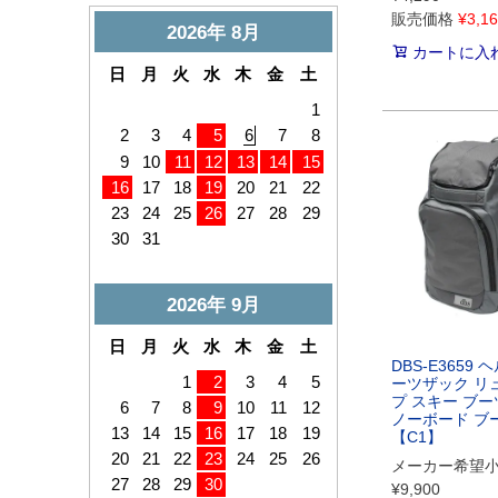
販売価格
¥
3,1
カートに入
DBS-E3659
ーツザック リ
プ スキー ブー
ノーボード ブ
【C1】
メーカー希望
¥
9,900