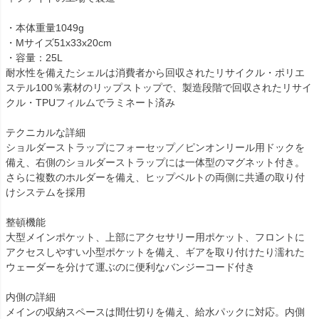
・本体重量1049g
・Mサイズ51x33x20cm
・容量：25L
耐水性を備えたシェルは消費者から回収されたリサイクル・ポリエ
ステル100％素材のリップストップで、製造段階で回収されたリサイ
クル・TPUフィルムでラミネート済み
テクニカルな詳細
ショルダーストラップにフォーセップ／ピンオンリール用ドックを
備え、右側のショルダーストラップには一体型のマグネット付き。
さらに複数のホルダーを備え、ヒップベルトの両側に共通の取り付
けシステムを採用
整頓機能
大型メインポケット、上部にアクセサリー用ポケット、フロントに
アクセスしやすい小型ポケットを備え、ギアを取り付けたり濡れた
ウェーダーを分けて運ぶのに便利なバンジーコード付き
内側の詳細
メインの収納スペースは間仕切りを備え、給水パックに対応。内側