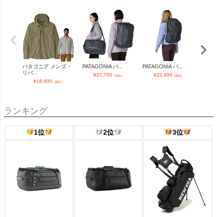
パタゴニア メンズ・
PATAGONIA パ...
PATAGONIA パ...
PATAG
リバ...
¥
27,700
¥
23,400
¥
（税込）
（税込）
¥
16,600
（税込）
ランキング
1位
2位
3位