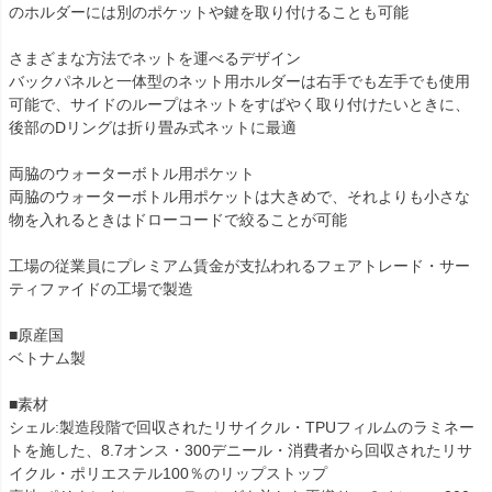
のホルダーには別のポケットや鍵を取り付けることも可能
さまざまな方法でネットを運べるデザイン
バックパネルと一体型のネット用ホルダーは右手でも左手でも使用
可能で、サイドのループはネットをすばやく取り付けたいときに、
後部のDリングは折り畳み式ネットに最適
両脇のウォーターボトル用ポケット
両脇のウォーターボトル用ポケットは大きめで、それよりも小さな
物を入れるときはドローコードで絞ることが可能
工場の従業員にプレミアム賃金が支払われるフェアトレード・サー
ティファイドの工場で製造
■原産国
ベトナム製
■素材
シェル:製造段階で回収されたリサイクル・TPUフィルムのラミネー
トを施した、8.7オンス・300デニール・消費者から回収されたリサ
イクル・ポリエステル100％のリップストップ