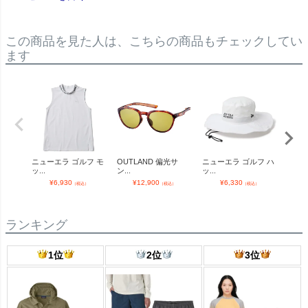
この商品を見た人は、こちらの商品もチェックしてい
ます
ニューエラ ゴルフ モ
OUTLAND 偏光サ
ニューエラ ゴルフ ハ
SP 
ッ...
ン...
ッ...
A...
¥
6,930
¥
12,900
¥
6,330
¥
（税込）
（税込）
（税込）
ランキング
1位
2位
3位