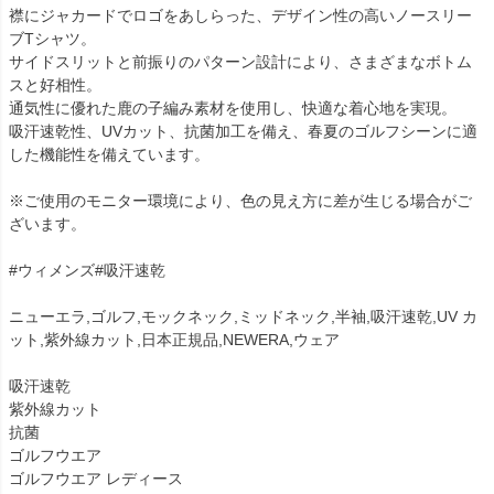
襟にジャカードでロゴをあしらった、デザイン性の高いノースリー
ブTシャツ。
サイドスリットと前振りのパターン設計により、さまざまなボトム
スと好相性。
通気性に優れた鹿の子編み素材を使用し、快適な着心地を実現。
吸汗速乾性、UVカット、抗菌加工を備え、春夏のゴルフシーンに適
した機能性を備えています。
※ご使用のモニター環境により、色の見え方に差が生じる場合がご
ざいます。
#ウィメンズ#吸汗速乾
ニューエラ,ゴルフ,モックネック,ミッドネック,半袖,吸汗速乾,UV カ
ット,紫外線カット,日本正規品,NEWERA,ウェア
吸汗速乾
紫外線カット
抗菌
ゴルフウエア
ゴルフウエア レディース