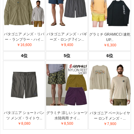
パタゴニア メンズ・リバ
パタゴニア メンズ・バギ
グラミチ GRAMICCI 速乾
ー・ランブラー・ハイ...
ーズ・ロング 7イン...
UP...
￥16,600
￥9,400
￥6,300
4位
5位
6位
パタゴニア ショートパン
グラミチ 涼しい ショーツ
パタゴニア ベースレイヤ
ツ メンズ・ライトウ...
水陸両用 ナイ...
ー ロンT メンズ・...
￥8,080
￥8,500
￥7,900