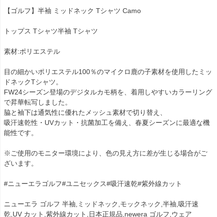
【ゴルフ】半袖 ミッドネック Tシャツ Camo
トップス Tシャツ半袖 Tシャツ
素材:ポリエステル
目の細かいポリエステル100％のマイクロ鹿の子素材を使用したミッ
ドネックTシャツ。
FW24シーズン登場のデジタルカモ柄を、着用しやすいカラーリング
で昇華転写しました。
脇と袖下は通気性に優れたメッシュ素材で切り替え、
吸汗速乾性・UVカット・抗菌加工を備え、春夏シーズンに最適な機
能性です。
※ご使用のモニター環境により、色の見え方に差が生じる場合がご
ざいます。
#ニューエラゴルフ#ユニセックス#吸汗速乾#紫外線カット
ニューエラ ゴルフ 半袖,ミッドネック,モックネック,半袖,吸汗速
乾,UV カット,紫外線カット,日本正規品,newera ゴルフ,ウェア