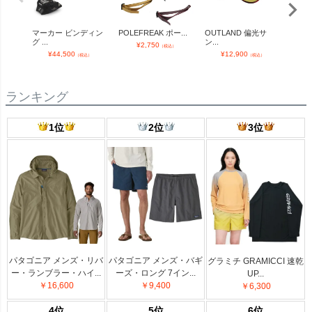
マーカー ビンディン
POLEFREAK ポー...
OUTLAND 偏光サ
season
グ ...
ン...
¥
2,750
¥
（税込）
¥
44,500
¥
12,900
（税込）
（税込）
ランキング
1位
2位
3位
パタゴニア メンズ・リバ
パタゴニア メンズ・バギ
グラミチ GRAMICCI 速乾
ー・ランブラー・ハイ...
ーズ・ロング 7イン...
UP...
￥16,600
￥9,400
￥6,300
4位
5位
6位