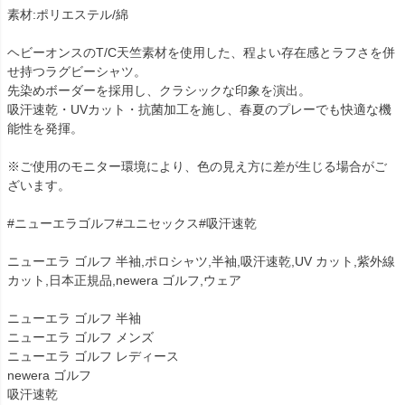
素材:ポリエステル/綿
ヘビーオンスのT/C天竺素材を使用した、程よい存在感とラフさを併
せ持つラグビーシャツ。
先染めボーダーを採用し、クラシックな印象を演出。
吸汗速乾・UVカット・抗菌加工を施し、春夏のプレーでも快適な機
能性を発揮。
※ご使用のモニター環境により、色の見え方に差が生じる場合がご
ざいます。
#ニューエラゴルフ#ユニセックス#吸汗速乾
ニューエラ ゴルフ 半袖,ポロシャツ,半袖,吸汗速乾,UV カット,紫外線
カット,日本正規品,newera ゴルフ,ウェア
ニューエラ ゴルフ 半袖
ニューエラ ゴルフ メンズ
ニューエラ ゴルフ レディース
newera ゴルフ
吸汗速乾