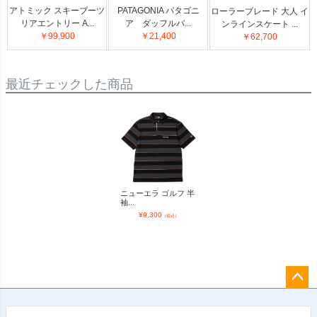
アトミック スキーブーツ
PATAGONIA パタゴニ
ローラーブレード 大人 イ
リアエントリー A...
ア ダッフルバ...
ンラインスケート ...
￥99,900
￥21,400
￥62,700
最近チェックした商品
ニューエラ ゴルフ 半
袖...
¥
9,300
（税込）
ペー
ジト