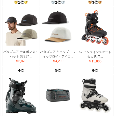
1位
2位
3位
パタゴニア テルボンヌ・
パタゴニア キャップ フ
K2 インラインスケート
ハット 33317 ...
ィッツロイ・アイコ...
大人 F.I.T....
￥6,820
￥4,200
￥15,800
4位
5位
6位