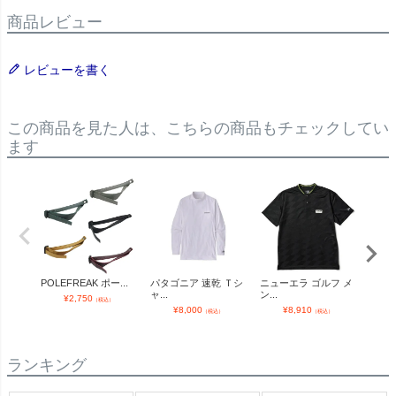
商品レビュー
レビューを書く
この商品を見た人は、こちらの商品もチェックしてい
ます
POLEFREAK ポー...
パタゴニア 速乾 Ｔシ
ニューエラ ゴルフ メ
OUT
ャ...
ン...
ン...
¥
2,750
（税込）
¥
8,000
¥
8,910
¥
（税込）
（税込）
ランキング