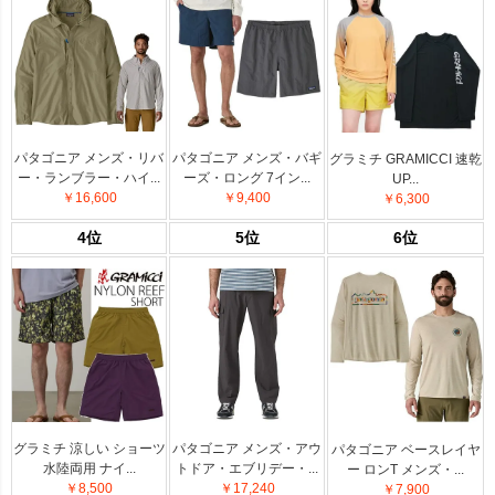
パタゴニア メンズ・リバ
パタゴニア メンズ・バギ
グラミチ GRAMICCI 速乾
ー・ランブラー・ハイ...
ーズ・ロング 7イン...
UP...
￥16,600
￥9,400
￥6,300
4位
5位
6位
グラミチ 涼しい ショーツ
パタゴニア メンズ・アウ
パタゴニア ベースレイヤ
水陸両用 ナイ...
トドア・エブリデー・...
ー ロンT メンズ・...
￥8,500
￥17,240
￥7,900