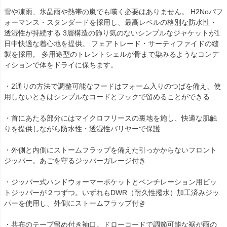
雪や凍雨、氷晶雨や熱帯の嵐でも嘆く必要はありません。 H2Noパフ
ォーマンス・スタンダードを採用し、最高レベルの格別な防水性・
透湿性が持続する 3層構造の飾り気のないシンプルなジャケットが1
日中快適な着心地を提供。 フェアトレード・サーティファイドの縫
製を採用。 多用途型のトレントシェルが骨まで染みるようなコンデ
ィションで体をドライに保ちます。
・2通りの方法で調整可能なフードはフォーム入りのつばを備え、使
用しないときはシンプルなコードとフックで留めることができる
・首にあたる部分にはマイクロフリースの裏地を施し、快適な肌触
りを提供しながら防水性・透湿性バリヤーで保護
・外側と内側にストームフラップを備えた引っかからないフロント
ジッパー。あごを守るジッパーガレージ付き
・ジッパー式ハンドウォーマーポケットとベンチレーション用ピッ
トジッパーが２つずつ。いずれもDWR（耐久性撥水）加工済みジッ
パーを使用し、外側にストームフラップ付き
・共布のテープ留め付き袖口。ドローコードで調節可能な裾が雨の