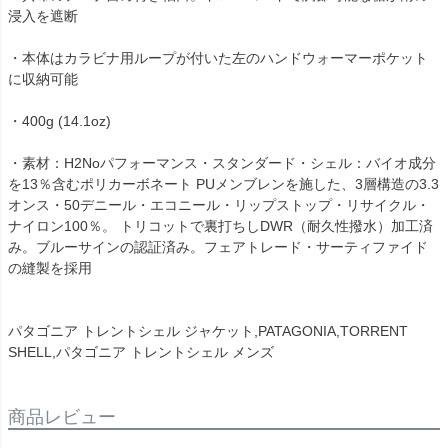
浸入を遮断
・本体はカラビナ用ループが付いた左のハンドウォーマーポケット
に収納可能
・400g (14.1oz)
・素材：H2Noパフォーマンス・スタンダード・シェル：バイオ成分
を13％含むポリカーボネート PUメンブレンを施した、3層構造の3.3
オンス・50デニール・エコニール・リップストップ・リサイクル・
ナイロン100％。 トリコットで裏打ちしDWR（耐久性撥水）加工済
み。ブルーサインの認証済み。フェアトレード・サーティファイド
の縫製を採用
パタゴニア トレントシェル ジャケット,PATAGONIA,TORRENT
SHELL,パタゴニア トレントシェル メンズ
商品レビュー