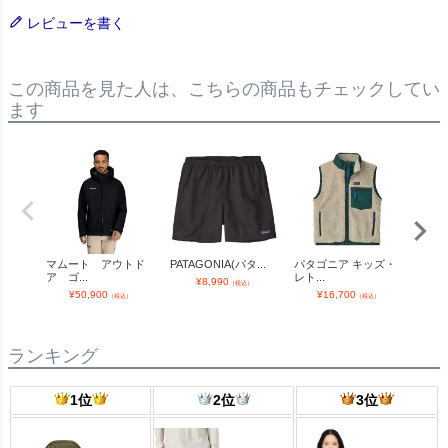
レビューを書く
この商品を見た人は、こちらの商品もチェックしてい
ます
マムート アウトド
PATAGONIA(パタ...
パタゴニア キッズ・
パタ
ア ゴ...
レト...
トレ..
¥
8,990
（税込）
¥
50,900
¥
16,700
¥
（税込）
（税込）
ランキング
1位
2位
3位