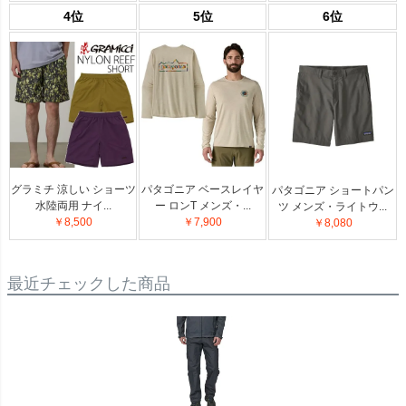
4位
5位
6位
グラミチ 涼しい ショーツ
パタゴニア ベースレイヤ
パタゴニア ショートパン
水陸両用 ナイ...
ー ロンT メンズ・...
ツ メンズ・ライトウ...
￥8,500
￥7,900
￥8,080
最近チェックした商品