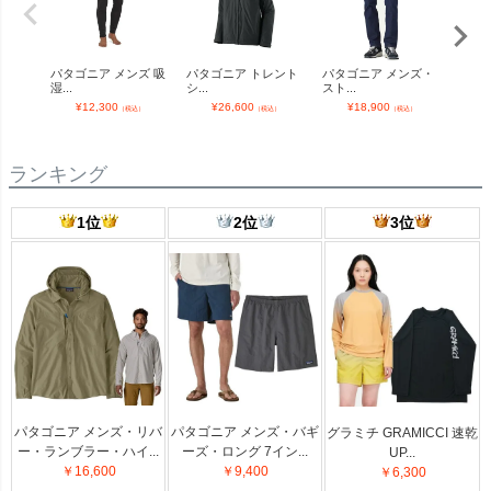
パタゴニア メンズ 吸
パタゴニア トレント
パタゴニア メンズ・
パタゴ
湿...
シ...
スト...
ェ...
¥
12,300
¥
26,600
¥
18,900
¥
（税込）
（税込）
（税込）
ランキング
1位
2位
3位
パタゴニア メンズ・リバ
パタゴニア メンズ・バギ
グラミチ GRAMICCI 速乾
ー・ランブラー・ハイ...
ーズ・ロング 7イン...
UP...
￥16,600
￥9,400
￥6,300