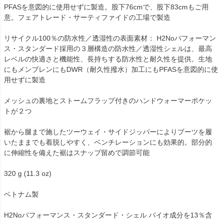
PFASを意図的に使用せずに製造。股下76cmで、股下83cmもご用
意。フェアトレード・サーティファイドの工場で製造
リサイクル100％の防水性／透湿性の表面素材： H2Noパフォーマン
ス・スタンダード採用の３層構造の防水性／透湿性シェルは、最高
レベルの快適さと機能性、長持ちする防水性と耐久性を提供。生地
にもメンブレンにもDWR（耐久性撥水）加工にもPFASを意図的に使
用せずに製造
メッシュの裏地とストームフラップ付きのハンドウォーマーポケッ
トが２つ
裾から腿まで施したツーウェイ・サイドジッパーによりブーツを履
いたままでも着脱しやすく、ベンチレーションにも効果的。部分的
に伸縮性を備えた裾はスナップ留めで調節可能
320 g (11.3 oz)
ベトナム製
H2Noパフォーマンス・スタンダード・シェル バイオ成分を13％含