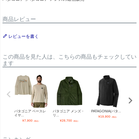
商品レビュー
レビューを書く
この商品を見た人は、こちらの商品もチェックしてい
ます
パタゴニア ベースレ
パタゴニア メンズ・
PATAGONIA(パタ...
パタ
イヤ...
リ...
R1...
¥
19,900
（税込）
¥
7,900
¥
28,700
¥
（税込）
（税込）