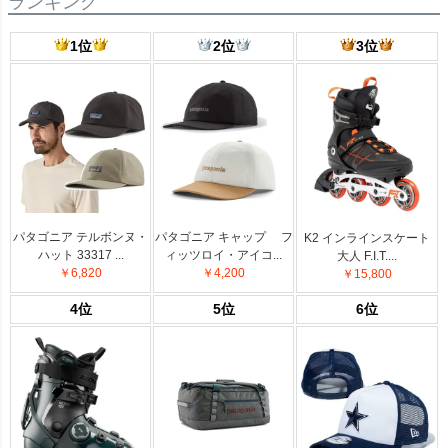
ランキング
1位
2位
3位
パタゴニア テルボンヌ・
パタゴニア キャップ フ
K2 インラインスケート
ハット 33317 ...
ィッツロイ・アイコ...
大人 F.I.T....
￥6,820
￥4,200
￥15,800
4位
5位
6位