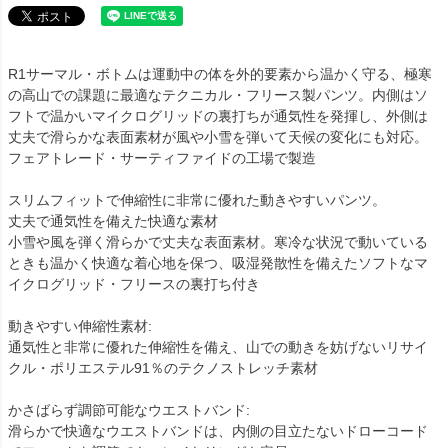
R1サーマル・ボトムは運動中の体を外的要素から温かく守る、極寒
の高山での課題に最適なテクニカル・フリース製パンツ。内側はソ
フトで温かいマイクログリッドの裏打ちが通気性を発揮し、外側は
丈夫で滑らかな表面素材が風や小雪を弾いて天候の変化にも対応。
フェアトレード・サーティファイドの工場で製造
スリムフィットで伸縮性に非常に優れた動きやすいパンツ。
丈夫で通気性を備えた快適な素材
小雪や風を弾く滑らかで丈夫な表面素材。寒冷な状況で動いている
ときも温かく快適な着心地を保つ、吸湿発散性を備えたソフトなマ
イクログリッド・フリースの裏打ち付き
動きやすい伸縮性素材:
通気性と非常に優れた伸縮性を備え、山での動きを妨げないリサイ
クル・ポリエステル91％のテクノストレッチ素材
かさばらず調節可能なウエストバンド:
滑らかで快適なウエストバンドは、内側の目立たないドローコード