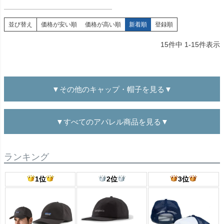
並び替え
価格が安い順
価格が高い順
新着順
登録順
15
件中
1
-
15
件表示
▼その他のキャップ・帽子を見る▼
▼すべてのアパレル商品を見る▼
ランキング
1位
2位
3位