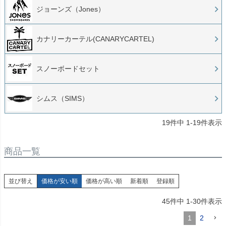
ジョーンズ（Jones）
カナリーカーテル(CANARYCARTEL)
スノーボードセット
シムス（SIMS）
19
件中
1
-
19
件表示
商品一覧
並び替え
価格が安い順
価格が高い順
新着順
登録順
45
件中
1
-
30
件表示
1
2