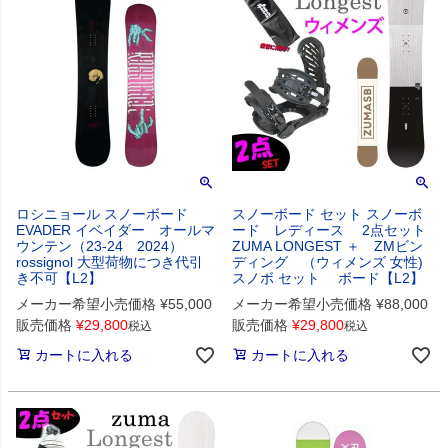
ロシニョール スノーボード
スノーボード セット スノーボ
EVADER イベイダー オールマ
ード レディース 2点セット
ウンテン（23-24 2024）
ZUMA LONGEST ＋ ZMビン
rossignol 大型荷物につき代引
ディング （ウィメンズ 女性)
き不可【L2】
スノボ セット ボード【L2】
メーカー希望小売価格
¥
55,000
メーカー希望小売価格
¥
88,000
販売価格
¥
29,800
販売価格
¥
29,800
税込
税込
カートに入れる
カートに入れる