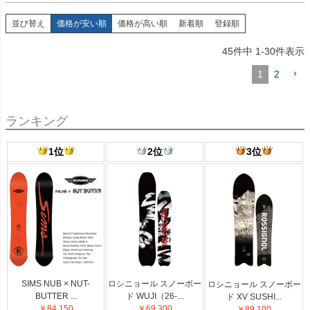
並び替え
価格が安い順
価格が高い順
新着順
登録順
45
件中
1
-
30
件表示
1
2
ランキング
1位
2位
3位
SIMS NUB × NUT-
ロシニョール スノーボー
ロシニョール スノーボー
BUTTER ...
ド WUJI（26-...
ド XV SUSHI...
￥84,150
￥69,300
￥89,100