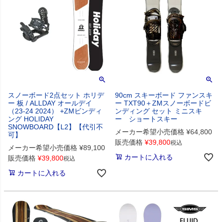
スノーボード2点セット ホリデ
90cm スキーボード ファンスキ
ー 板 / ALLDAY オールデイ
ー TXT90＋ZMスノーボードビ
（23-24 2024） +ZMビンディ
ンディング セット ミニスキ
ング HOLIDAY
ー ショートスキー
SNOWBOARD【L2】【代引不
メーカー希望小売価格
¥
64,800
可】
販売価格
¥
39,800
税込
メーカー希望小売価格
¥
89,100
カートに入れる
販売価格
¥
39,800
税込
カートに入れる