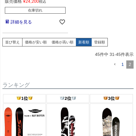
販売価格
¥
24,200
税込
在庫切れ
詳細を見る
並び替え
価格が安い順
価格が高い順
新着順
登録順
45
件中
31
-
45
件表示
1
2
ランキング
1位
2位
3位