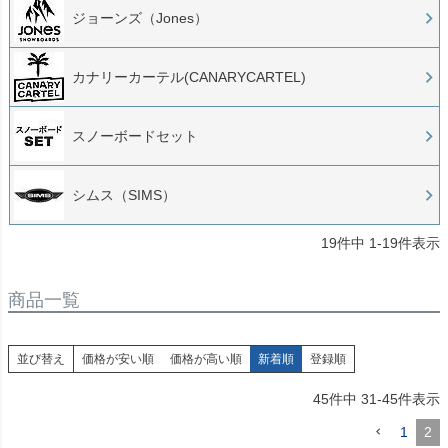
ジョーンズ（Jones）
カナリーカーテル(CANARYCARTEL)
スノーボードセット
シムス（SIMS）
19
件中
1
-
19
件表示
商品一覧
並び替え
価格が安い順
価格が高い順
新着順
登録順
45
件中
31
-
45
件表示
1
2