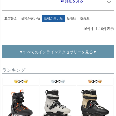
詳細を見る
並び替え
価格が安い順
価格が高い順
新着順
登録順
16
件中
1
-
16
件表示
▼すべてのインラインアクセサリーを見る▼
ランキング
1位
2位
3位