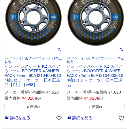
K2 インライン用 スペアウィール 日本正
K2 インライン用 スペアウィール 日本正
規品
規品
インラインスケート K2 スペア
インラインスケート K2 スペア
ウィール BOOSTER 4-WHEEL
ウィール BOOSTER 4-WHEEL
PACK 76mm 80A I2104004010
PACK 72mm 80A I2104003010
4輪1セット ケーツー 日本正規
4輪1セット ケーツー 日本正規
品【C1】【w98】
品
メーカー希望小売価格
¥
4,620
メーカー希望小売価格
¥
4,620
販売価格
¥
4,020
販売価格
¥
4,020
税込
税込
在庫切れ
在庫切れ
詳細を見る
詳細を見る