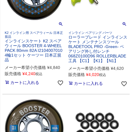
K2 インライン用 スペアウィール 日本正
インライン ベアリング パーツ
規品
ローラーブレード インラインス
インラインスケート K2 スペア
ケート メンテナンスツール
ウィール BOOSTER 4-WHEEL
BLADETOOL PRO -Green- ベ
PACK 80mm 82A I2104007010
アリング外し付レンチ
4輪1セット ケーツー 日本正規
068Z0100D96 ROLLERBLADE
品
工具 【C1】【K1】【N1】
メーカー希望小売価格
¥
4,840
メーカー希望小売価格
¥
4,620
販売価格
¥
4,240
税込
販売価格
¥
4,020
税込
カートに入れる
カートに入れる