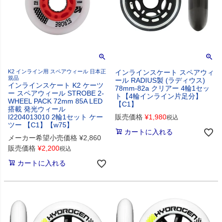
K2 インライン用 スペアウィール 日本正
インラインスケート スペアウィ
規品
ール RADIUS製 (ラディウス)
インラインスケート K2 ケーツ
78mm-82a クリアー 4輪1セッ
ー スペアウィール STROBE 2-
ト【4輪インライン片足分】
WHEEL PACK 72mm 85A LED
【C1】
搭載 発光ウィール
I2204013010 2輪1セット ケー
販売価格
¥
1,980
税込
ツー 【C1】【w75】
カートに入れる
メーカー希望小売価格
¥
2,860
販売価格
¥
2,200
税込
カートに入れる