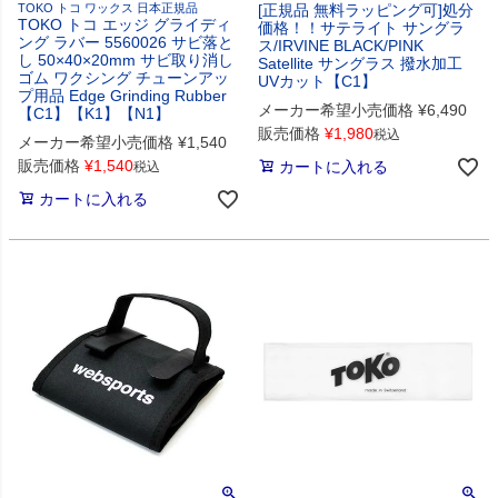
TOKO トコ ワックス 日本正規品
[正規品 無料ラッピング可]処分
TOKO トコ エッジ グライディ
価格！！サテライト サングラ
ング ラバー 5560026 サビ落と
ス/IRVINE BLACK/PINK
し 50×40×20mm サビ取り消し
Satellite サングラス 撥水加工
ゴム ワクシング チューンアッ
UVカット【C1】
プ用品 Edge Grinding Rubber
メーカー希望小売価格
¥
6,490
【C1】【K1】【N1】
販売価格
¥
1,980
税込
メーカー希望小売価格
¥
1,540
販売価格
¥
1,540
カートに入れる
税込
カートに入れる