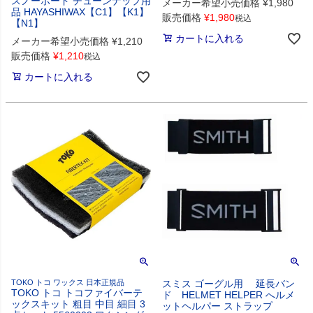
スノーボード チューンナップ用
メーカー希望小売価格
¥
1,980
品 HAYASHIWAX【C1】【K1】
販売価格
¥
1,980
税込
【N1】
カートに入れる
メーカー希望小売価格
¥
1,210
販売価格
¥
1,210
税込
カートに入れる
TOKO トコ ワックス 日本正規品
スミス ゴーグル用 延長バン
TOKO トコ トコファイバーテ
ド HELMET HELPER へルメ
ックスキット 粗目 中目 細目 3
ットヘルパー ストラップ