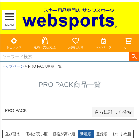
新着順
登録順
MENU
価格が安い順
価格が高い順
トピックス
送料・支払方法
お気に入り
マイページ
カート
優先度順
トップページ
PRO PACK商品一覧
レビュー順
PRO PACK商品一覧
キーワードヒット順
検索
PRO PACK
さらに詳しく検索
並び替え
価格が安い順
価格が高い順
新着順
登録順
おすすめ順