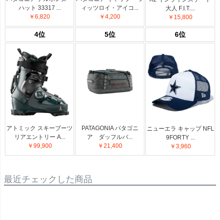
ハット 33317 ...
ィッツロイ・アイコ...
大人 F.I.T....
￥6,820
￥4,200
￥15,800
4位
5位
6位
アトミック スキーブーツ
PATAGONIA パタゴニ
ニューエラ キャップ NFL
リアエントリー A...
ア ダッフルバ...
9FORTY ...
￥99,900
￥21,400
￥3,960
最近チェックした商品