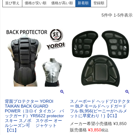
並び替え
価格が安い順
価格が高い順
新着順
登録順
5
件中
1
-
5
件表示
背面プロテクター YOROI
スノーボード ヘッドプロテクタ
TAIKAN BACK GUARD
ー BLP モールドヘッドガード
POWER（ヨロイ タイカン バ
フル BL956(ビーニーがヘルメ
ックガード）YR5622 protector
ットに早変わり！)【C1】
スキー スノボ スケボー オー
メーカー希望小売価格
¥
3,850
ルシーズン可 ジャケット
販売価格
¥
3,850
【C1】
税込