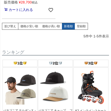
販売価格
¥
28,700
税込
カートに入れる
並び替え
価格が安い順
価格が高い順
新着順
登録順
5
件中
1
-
5
件表示
ランキング
1位
2位
3位
パタゴニア テルボンヌ・
パタゴニア キャップ フ
K2 インラインスケート