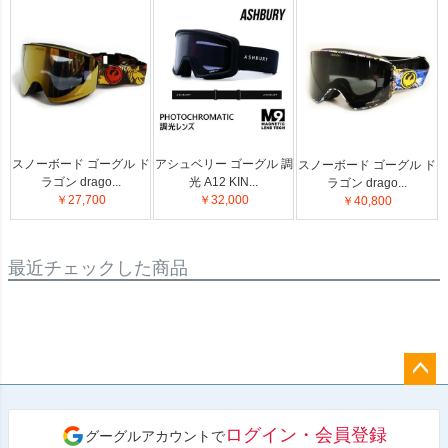
スノーボード ゴーグル ド
アシュベリー ゴーグル 調
スノーボード ゴーグル ド
ラゴン drago...
光 A12 KIN...
ラゴン drago...
￥27,700
￥32,000
￥40,800
最近チェックした商品
ペー
ジト
ログイン・会員登録
グーグルアカウントで
ップ