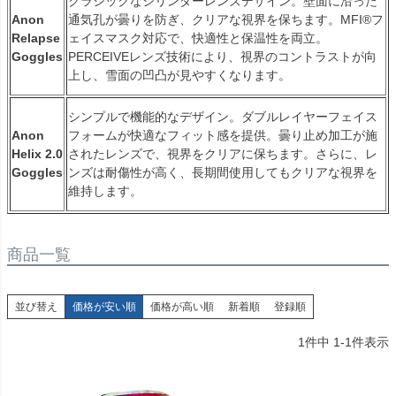
クラシックなシリンダーレンズデザイン。壁面に沿った
Anon
通気孔が曇りを防ぎ、クリアな視界を保ちます。MFI®フ
Relapse
ェイスマスク対応で、快適性と保温性を両立。
Goggles
PERCEIVEレンズ技術により、視界のコントラストが向
上し、雪面の凹凸が見やすくなります。
シンプルで機能的なデザイン。ダブルレイヤーフェイス
Anon
フォームが快適なフィット感を提供。曇り止め加工が施
Helix 2.0
されたレンズで、視界をクリアに保ちます。さらに、レ
Goggles
ンズは耐傷性が高く、長期間使用してもクリアな視界を
維持します。
商品一覧
並び替え
価格が安い順
価格が高い順
新着順
登録順
1
件中
1
-
1
件表示