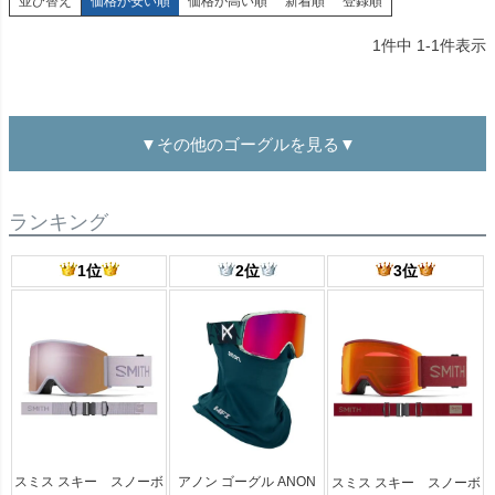
並び替え
価格が安い順
価格が高い順
新着順
登録順
1
件中
1
-
1
件表示
▼その他のゴーグルを見る▼
ランキング
1位
2位
3位
スミス スキー スノーボ
アノン ゴーグル ANON
スミス スキー スノーボ