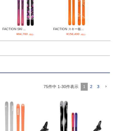
FACTION SKI ...
FACTION スキー板...
¥
84,700
¥
158,400
（税込）
（税込）
75
件中
1
-
30
件表示
1
2
3