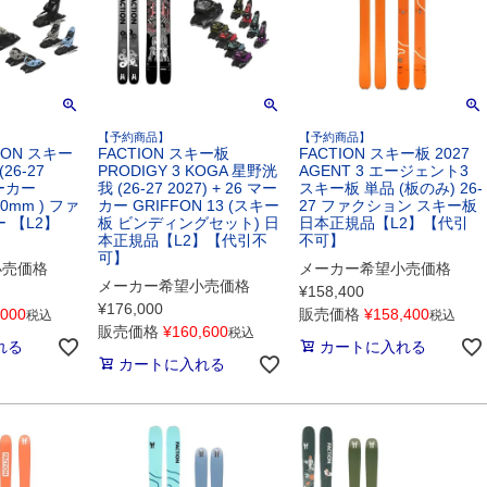
【予約商品】
【予約商品】
ION スキー
FACTION スキー板
FACTION スキー板 2027
(26-27
PRODIGY 3 KOGA 星野洸
AGENT 3 エージェント3
マーカー
我 (26-27 2027) + 26 マー
スキー板 単品 (板のみ) 26-
110mm ) ファ
カー GRIFFON 13 (スキー
27 ファクション スキー板
 【L2】
板 ビンディングセット) 日
日本正規品【L2】【代引
本正規品【L2】【代引不
不可】
可】
小売価格
メーカー希望小売価格
メーカー希望小売価格
¥
158,400
¥
176,000
,000
販売価格
¥
158,400
税込
税込
販売価格
¥
160,600
税込
れる
カートに入れる
カートに入れる