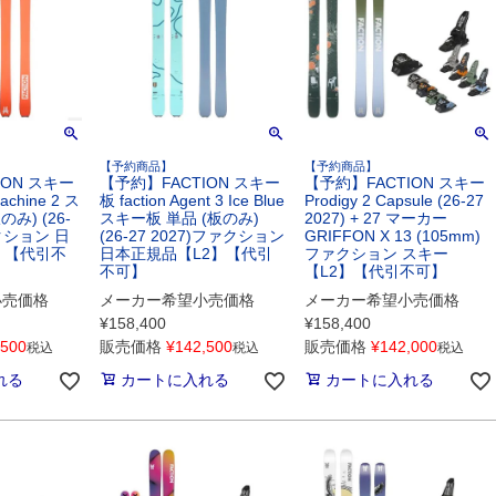
【予約商品】
【予約商品】
ION スキー
【予約】FACTION スキー
【予約】FACTION スキー
Machine 2 ス
板 faction Agent 3 Ice Blue
Prodigy 2 Capsule (26-27
み) (26-
スキー板 単品 (板のみ)
2027) + 27 マーカー
ァクション 日
(26-27 2027)ファクション
GRIFFON X 13 (105mm)
】【代引不
日本正規品【L2】【代引
ファクション スキー
不可】
【L2】【代引不可】
小売価格
メーカー希望小売価格
メーカー希望小売価格
¥
158,400
¥
158,400
,500
販売価格
¥
142,500
販売価格
¥
142,000
税込
税込
税込
れる
カートに入れる
カートに入れる