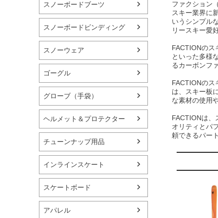
ファクション（
スノーボードブーツ
スキー業界に
いうシンプルな
スノーボードビンディング
リースキー愛
FACTION
スノーウェア
といった多様
るカーボンフ
ゴーグル
FACTION
は、スキー板
グローブ（手袋）
な素材の使用
FACTION
ヘルメット＆プロテクター
オリティとパ
頼できるパー
チューンナップ用品
インラインスケート
スケートボード
アパレル