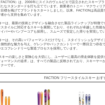
FACTION）は、2006年にスイスのヴェルビエで設立されたスキー
新たなスタンダードを打ち立てています。創業者のトニー・マクウィリ
目標を掲げてブランドをスタートしました。以来、FACTIONは高品
好者から支持を集めています。
のスキーは、最新の技術とデザインを融合させた製品ラインナップが特徴
なスタイルに対応するスキーを展開しており、それぞれが卓越した性能
ァイバーやバンブーコアも採用し、スムーズで安定した滑りを実現して
のスキーは、その高いパフォーマンスだけでなく、スタイリッシュなデザ
に個性的な魅力を与え、ゲレンデやバックカントリーで一際目立つ存在
やエコフレンドリーな製造プロセスを採用しています。
は、スキーの楽しさと冒険心を大切にし、ユーザーに最高の滑走体験を提
フォーマンスの追求」は、すべての製品に反映されており、スキーヤー
トナーです。
FACTION フリースタイルスキー お