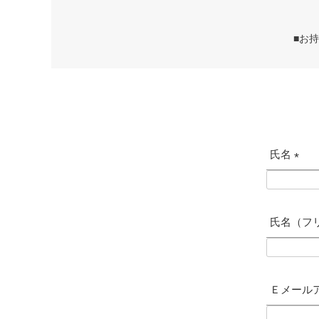
■お
氏名
(
必
須
氏名（フ
)
Ｅメール