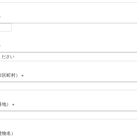
必
須
)
必
須
必
須
市区町村）
(
必
須
番地）
)
(
必
須
建物名）
)