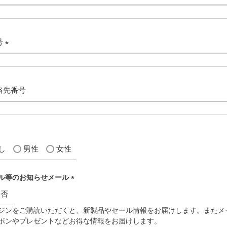
号
(
必
須
絡先番号
)
し
男性
女性
ル等のお知らせメール
(
否
必
ジンをご購読いただくと、新製品やセール情報をお届けします。またメ
須
ポンやプレゼントなどお得な情報をお届けします。
)