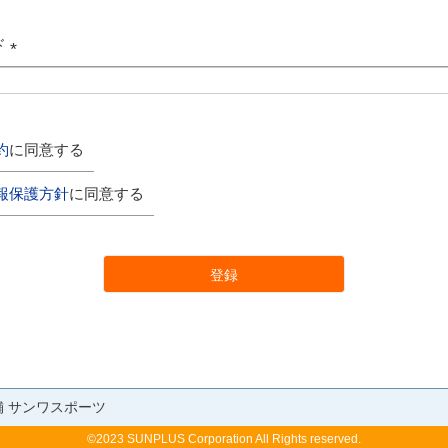
ド
(
必
須
)
約
に同意する
報保護方針
に同意する
登録
舗 サンワスポーツ
©2023 SUNPLUS Corporation All Rights reserved.