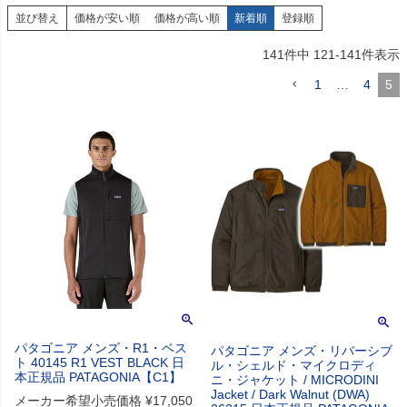
並び替え
価格が安い順
価格が高い順
新着順
登録順
141
件中
121
-
141
件表示
1
…
4
5
パタゴニア メンズ・R1・ベス
パタゴニア メンズ・リバーシブ
ト 40145 R1 VEST BLACK 日
ル・シェルド・マイクロディ
本正規品 PATAGONIA【C1】
ニ・ジャケット / MICRODINI
Jacket / Dark Walnut (DWA)
メーカー希望小売価格
¥
17,050