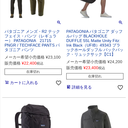
パタゴニア メンズ・R2 テック
PATAGONIA パタゴニア ダッフ
フェイス・パンツ（レギュラ
ルバッグ BLACKHOLE
ー） PATAGONIA 21715
DUFFLE 55L Matte Unity Fitz:
PNGR / TECHFACE PANTS パ
Ink Black（UFIB）49343 ブラ
タゴニア パンツ
ックホールダッフル バックパッ
ク・リュックサック【C1】
メーカー希望小売価格
¥
23,100
メーカー希望小売価格
¥
24,200
販売価格
¥
22,400
税込
販売価格
¥
23,400
税込
在庫切れ
在庫切れ
カートに入れる
詳細を見る