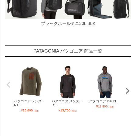
ブラックホールミニ30L BLK
PATAGONIA パタゴニア 商品一覧
パタゴニア メンズ・
パタゴニア メンズ・
パタゴニア P-6 ロ...
パタ
R1...
R1...
キャ..
¥
11,800
（税込）
¥
15,600
¥
15,700
（税込）
（税込）