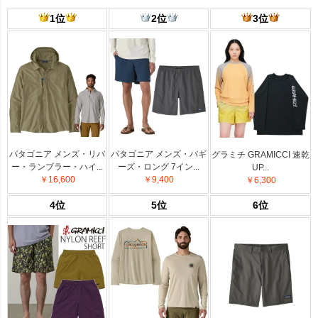
1位
2位
3位
パタゴニア メンズ・リバ
パタゴニア メンズ・バギ
グラミチ GRAMICCI 速乾
ー・ランブラー・ハイ...
ーズ・ロング 7イン...
UP...
￥16,600
￥9,400
￥6,300
4位
5位
6位