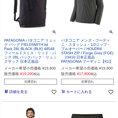
PATAGONIA パタゴニア リュッ
パタゴニア メンズ・フーディ
ク バッグ FIELDSMITH lid
ニ・スタッシュ・1/2ジップ・
Pack 28L BLACK (BLK) 48548
プルオーバー / HOUDINI
フィールドスミス・リッド・パ
STASH ZIP / Forge Grey (FGE)
ック 28L バックパック・リュッ
23410 日本正規品
クサック 日本正規品
PATAGONIA フーディニ【K1】
メーカー希望小売価格
¥
19,800
メーカー希望小売価格
¥
19,800
販売価格
¥
19,200
販売価格
¥
17,800
税込
税込
在庫切れ
在庫切れ
詳細を見る
カートに入れる