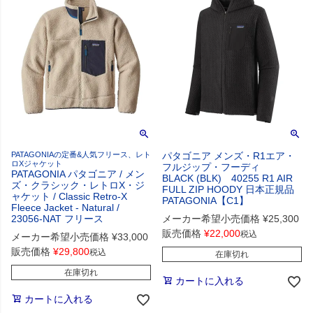
PATAGONIAの定番&人気フリース、レト
パタゴニア メンズ・R1エア・
ロXジャケット
フルジップ・フーディ
PATAGONIA パタゴニア / メン
BLACK (BLK) 40255 R1 AIR
ズ・クラシック・レトロX・ジ
FULL ZIP HOODY 日本正規品
ャケット / Classic Retro-X
PATAGONIA【C1】
Fleece Jacket - Natural /
23056-NAT フリース
メーカー希望小売価格
¥
25,300
販売価格
¥
22,000
税込
メーカー希望小売価格
¥
33,000
販売価格
¥
29,800
税込
在庫切れ
在庫切れ
カートに入れる
カートに入れる