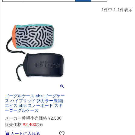
1
件中
1
-
1
件表示
ゴーグルケース ebs ゴーグケー
ス ハイブリッド (3カラー展開)
エビス eb's スノーボード スキ
ーゴーグルケース
メーカー希望小売価格
¥
2,530
販売価格
¥
2,400
税込
カートに入れる