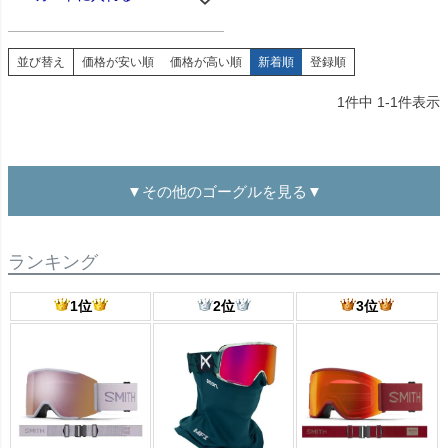
並び替え
価格が安い順
価格が高い順
新着順
登録順
1
件中
1
-
1
件表示
▼その他のゴーグルを見る▼
ランキング
1位
2位
3位