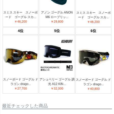
スミス スキー スノーボ
アノン ゴーグル ANON
スミス スキー スノーボ
ード ゴーグル スカ...
M6 ローブリッ...
ード ゴーグル スカ...
￥46,200
￥29,800
￥46,200
4位
5位
6位
スノーボード ゴーグル ド
アシュベリー ゴーグル 調
スノーボード ゴーグル ド
ラゴン drago...
光 A12 KIN...
ラゴン drago...
￥27,700
￥32,000
￥40,800
最近チェックした商品