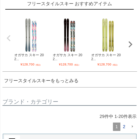
フリースタイルスキー おすすめアイテム
オガサカ スキー 20
オガサカ スキー 20
オガサカ スキー 20
オガサ
2...
2...
2...
2...
¥
128,700
¥
128,700
¥
128,700
¥
（税込）
（税込）
（税込）
フリースタイルスキーをもっとみる
ブランド・カテゴリー
29
件中
1
-
20
件表示
1
2