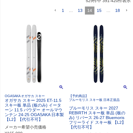
529
件中
391
-
420
件表示
1
…
13
14
15
…
18
OGASAKA オガサカ スキー
【予約商品】
オガサカ スキー 2025 ET-11.5
ブルーモリス スキー板 日本正規品
スキー板 単品 (板のみ) イータ
ブルーモリス スキー 2027
ーン 11.5 パウダー オールマウ
REBIRTH スキー板 単品 (板の
ンテン 24-25 OGASAKA 日本製
み) リバース 26-27 Bluemoris
【L2】【代引不可】
フリーライド スキー板 【L2】
メーカー希望小売価格
【代引不可】