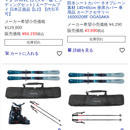
防水シートカバー ネオプレーン
ディングセット) エーアールブ
素材 140×65cm 座席カバー 車
イ 日本正規品【L2】【代引不
用品 カーアクセサリー
可】
16000208F OGASAKA
メーカー希望小売価格
メーカー希望小売価格
¥
4,290
¥
129,800
販売価格
¥
3,690
税込
販売価格
¥
84,150
税込
在庫切れ
在庫切れ
詳細を見る
カートに入れる