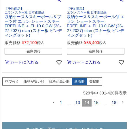
【予約商品】
【予約商品】
エラン スキー板 日本正規品
エラン スキー板 日本正規品
収納ケース＆スキーポール＆ブ
収納ケース＆スキーポール付 エ
ーツ付 エラン ショートスキー
ラン ショートスキー
FREELINE ＋ EL 10.0 GW (26-
FREELINE ＋ EL 10.0 GW (26-
27 2027) elan (スキー板 ビンデ
27 2027) elan (スキー板 ビンデ
ィングセット)
ィングセット)
販売価格
¥
72,100
販売価格
¥
55,400
税込
税込
在庫切れ
在庫切れ
カートに入れる
カートに入れる
並び替え
価格が安い順
価格が高い順
新着順
登録順
529
件中
391
-
420
件表示
1
…
13
14
15
…
18